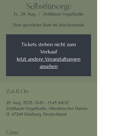
Selbstfürsorge
Fr., 29. Aug.
  |  
ZeitRaum YogaStudio
Dein geerdeter Start ins Wochenende
Tickets stehen nicht zum
Verkauf
Jetzt andere Veranstaltungen
ansehen
Zeit & Ort
29. Aug. 2025, 12:45 – 13:45 MESZ
ZeitRaum YogaStudio, Altenbrucher Damm
15, 47249 Duisburg, Deutschland
Gäste