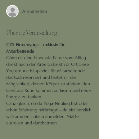
Alle ansehen
Über die Veranstaltung
GZS-Firmenyoga – exklusiv für 
Mitarbeitende
Gönn dir eine bewusste Pause vom Alltag – 
direkt nach der Arbeit, direkt vor Ort.Diese 
Yogastunde ist speziell für Mitarbeitende 
des GZS reserviert und bietet dir die 
Möglichkeit, deinen Körper zu stärken, den 
Geist zur Ruhe kommen zu lassen und neue 
Energie zu tanken.
Ganz gleich, ob du Yoga-Neuling bist oder 
schon Erfahrung mitbringst – du bist herzlich 
willkommen.Einfach anmelden, Matte 
ausrollen und durchatmen.