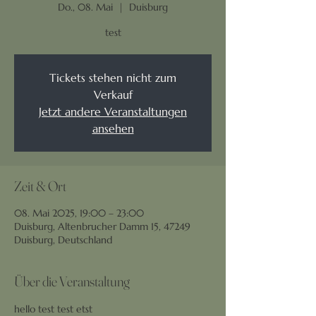
Do., 08. Mai
  |  
Duisburg
test
Tickets stehen nicht zum
Verkauf
Jetzt andere Veranstaltungen
ansehen
Zeit & Ort
08. Mai 2025, 19:00 – 23:00
Duisburg, Altenbrucher Damm 15, 47249
Duisburg, Deutschland
Über die Veranstaltung
hello test test etst