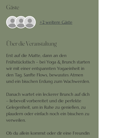
Gäste
+2 weitere Gäste
Über die Veranstaltung
Erst auf die Matte, dann an den 
Frühstückstisch – bei Yoga & Brunch starten 
wir mit einer entspannten Yogaeinheit in 
den Tag. Sanfte Flows, bewusstes Atmen 
und ein bisschen Erdung zum Wachwerden.
Danach wartet ein leckerer Brunch auf dich 
– liebevoll vorbereitet und die perfekte 
Gelegenheit, um in Ruhe zu genießen, zu 
plaudern oder einfach noch ein bisschen zu 
verweilen.
Ob du allein kommst oder dir eine Freundin 