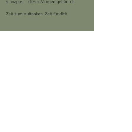
schnappst – dieser Morgen gehört dir.
Zeit zum Auftanken, Zeit für dich.
Diese Veranstaltung teilen
Komm an!
Jetzt buchen
Atme durch!
Über Mich
Kontakt
Finde zu Dir!