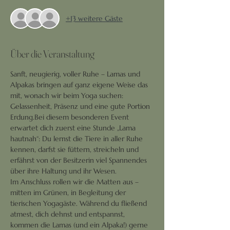
+13 weitere Gäste
Über die Veranstaltung
Sanft, neugierig, voller Ruhe – Lamas und 
Alpakas bringen auf ganz eigene Weise das 
mit, wonach wir beim Yoga suchen: 
Gelassenheit, Präsenz und eine gute Portion 
Erdung.Bei diesem besonderen Event 
erwartet dich zuerst eine Stunde „Lama 
hautnah“: Du lernst die Tiere in aller Ruhe 
kennen, darfst sie füttern, streicheln und 
erfährst von der Besitzerin viel Spannendes 
über ihre Haltung und ihr Wesen.
Im Anschluss rollen wir die Matten aus – 
mitten im Grünen, in Begleitung der 
tierischen Yogagäste. Während du fließend 
atmest, dich dehnst und entspannst, 
kommen die Lamas (und ein Alpaka!) gerne 