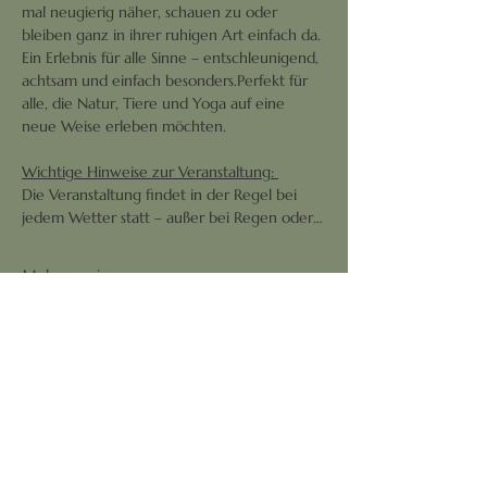
mal neugierig näher, schauen zu oder 
bleiben ganz in ihrer ruhigen Art einfach da.
Ein Erlebnis für alle Sinne – entschleunigend, 
achtsam und einfach besonders.Perfekt für 
alle, die Natur, Tiere und Yoga auf eine 
neue Weise erleben möchten.
Wichtige Hinweise zur Veranstaltung: 
Die Veranstaltung findet in der Regel bei 
jedem Wetter statt – außer bei Regen oder…
Mehr anzeigen
Diese Veranstaltung teilen